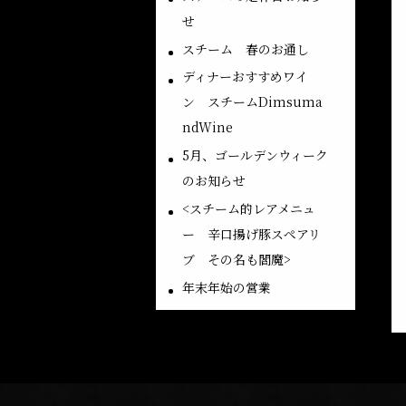
せ
スチーム 春のお通し
ディナーおすすめワイ
ン スチームDimsuma
ndWine
5月、ゴールデンウィーク
のお知らせ
<スチーム的レアメニュ
ー 辛口揚げ豚スペアリ
ブ その名も閻魔>
年末年始の営業