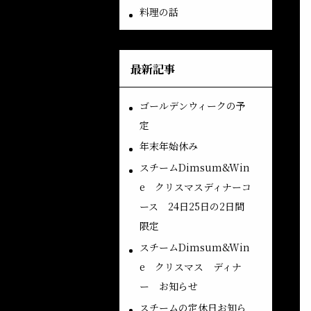
料理の話
最新記事
ゴールデンウィークの予
定
年末年始休み
スチームDimsum&Win
e クリスマスディナーコ
ース 24日25日の2日間
限定
スチームDimsum&Win
e クリスマス ディナ
ー お知らせ
スチームの定休日お知ら