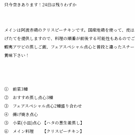
只今空きあります！24日は残りわずか
メインは阿波赤鶏のクリスピーチキンです。国産地鶏を使って、皮は
げたてを提供しますので、料理の順番が前後する可能性もあるのでご
蝦夷アワビの蒸しご飯、フェアスペシャル点心と普段と違ったスチー
賞味下さい！
① 前菜3種
② おすすめ蒸し点心3種
③ フェアスペシャル点心2種盛り合わせ
④ 揚げ焼き点心
⑤ 小菜(小皿)点心 【ハタの葱生姜蒸し】
⑥ メイン料理 【クリスピーチキン】