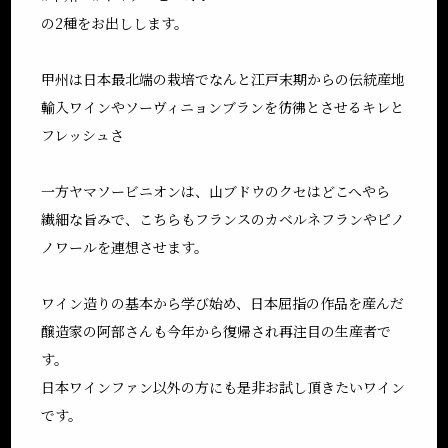
の2種をお出しします。
甲州は日本最北端の栽培でなんと江戸末期からの伝統産地
輸入ワインやソーヴィニョンブランを彷彿とさせるキレと
フレッシュさ
一方ヤマソービニオンは、山ブドウのクセはどこへやら
繊細な旨みで、こちらもフランスのカベルネフランやピノ
ノワールを連想させます。
ワイン造りの基本から学び始め、日本屈指の作品を産んだ
醸造家の阿部さんも今年から復帰され再注目の生産者で
す。
日本ワインファン以外の方にも是非お試し頂きたいワイン
です。